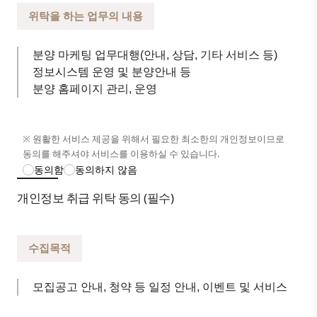
개인정보 항목별 구체적인 수집 및 이용목적은 다음과 같
위탁을 하는 업무의 내용
습니다.
- 성함, 연락처 : 고지사항 전달, 불만처리 등을 위한 원활
분양 마케팅 업무대행(안내, 상담, 기타 서비스 등)
한 의사소통 경로의 확보, 새로운 서비스 및 뉴스, 이벤트
정보시스템 운영 및 분양안내 등
정보 등의 안내
분양 홈페이지 관리, 운영
- 성함, 연락처, 거주지역 : 경품 배송에 대한 정확한 배송
지의 확보
※ 원활한 서비스 제공을 위해서 필요한 최소한의 개인정보이므로
3. 개인정보의 보유 및 이용기간
동의를 해주셔야 서비스를 이용하실 수 있습니다.
동의함
동의하지 않음
보유 및 이용기간 : 개인정보 수집 후 분양완료시 까지
개인정보 취급 위탁 동의 (필수)
- 파기절차 : 별도 DB 이관 후 일정 기간 저장 후 파기
- 파기방법 : 종이 출력 정보 - 분쇄 또는 소각 / 전자 파일
정보 - 재생 불가능한 기술 방법 사용
수집목적
4. 개인정보 수집 동의 거부권
모집공고 안내, 청약 등 일정 안내, 이벤트 및 서비스
모든 고객은 동의를 거부할 수 있으며, 동의를 거부할 경우
관심고객으로 등록이 불가합니다.