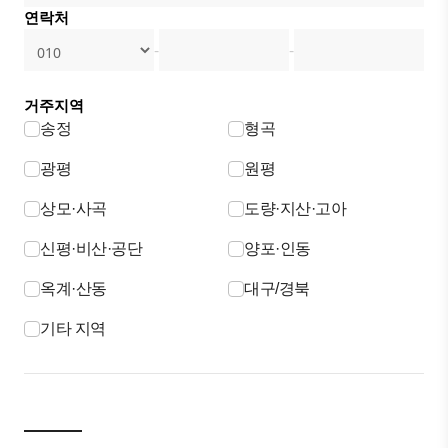
연락처
-
-
거주지역
송정
형곡
광평
원평
상모·사곡
도량·지산·고아
신평·비산·공단
양포·인동
옥계·산동
대구/경북
기타 지역