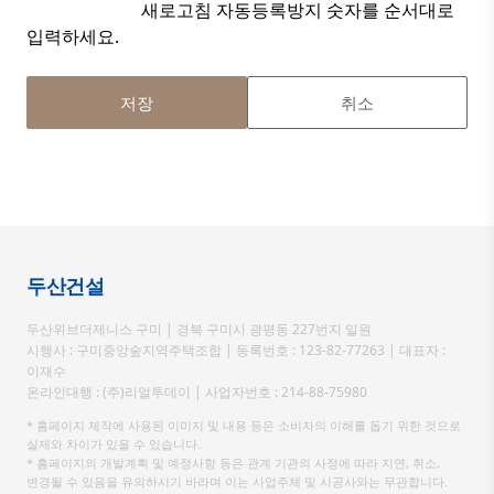
새로고침
자동등록방지 숫자를 순서대로
입력하세요.
저장
취소
두산건설
두산위브더제니스 구미 | 경북 구미시 광평동 227번지 일원
시행사 : 구미중앙숲지역주택조합 | 등록번호 : 123-82-77263 | 대표자 :
이재수
온라인대행 : (주)리얼투데이 | 사업자번호 : 214-88-75980
* 홈페이지 제작에 사용된 이미지 및 내용 등은 소비자의 이해를 돕기 위한 것으로
실제와 차이가 있을 수 있습니다.
* 홈페이지의 개발계획 및 예정사항 등은 관계 기관의 사정에 따라 지연, 취소,
변경될 수 있음을 유의하시기 바라며 이는 사업주체 및 시공사와는 무관합니다.