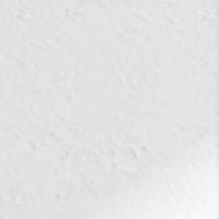
입지환경
프리미엄
광역조감VR