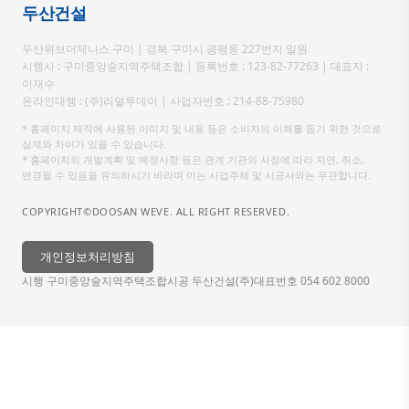
두산건설
두산위브더제니스 구미 | 경북 구미시 광평동 227번지 일원
시행사 : 구미중앙숲지역주택조합 | 등록번호 : 123-82-77263 | 대표자 :
이재수
온라인대행 : (주)리얼투데이 | 사업자번호 : 214-88-75980
* 홈페이지 제작에 사용된 이미지 및 내용 등은 소비자의 이해를 돕기 위한 것으로
실제와 차이가 있을 수 있습니다.
* 홈페이지의 개발계획 및 예정사항 등은 관계 기관의 사정에 따라 지연, 취소,
변경될 수 있음을 유의하시기 바라며 이는 사업주체 및 시공사와는 무관합니다.
COPYRIGHT©DOOSAN WEVE. ALL RIGHT RESERVED.
개인정보처리방침
시행 구미중앙숲지역주택조합
시공 두산건설(주)
대표번호 054 602 8000