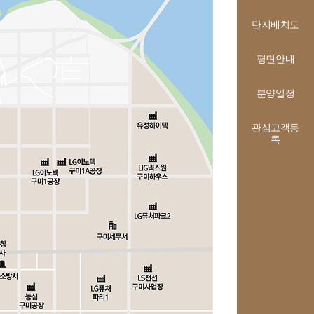
단지배치도
평면안내
분양일정
관심고객등
록