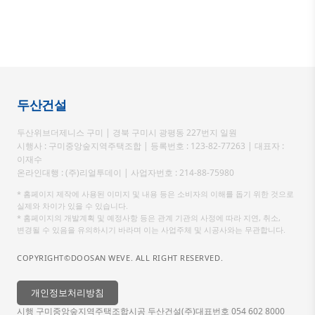
두산건설
두산위브더제니스 구미 | 경북 구미시 광평동 227번지 일원
시행사 : 구미중앙숲지역주택조합 | 등록번호 : 123-82-77263 | 대표자 :
이재수
온라인대행 : (주)리얼투데이 | 사업자번호 : 214-88-75980
* 홈페이지 제작에 사용된 이미지 및 내용 등은 소비자의 이해를 돕기 위한 것으로
실제와 차이가 있을 수 있습니다.
* 홈페이지의 개발계획 및 예정사항 등은 관계 기관의 사정에 따라 지연, 취소,
변경될 수 있음을 유의하시기 바라며 이는 사업주체 및 시공사와는 무관합니다.
COPYRIGHT©DOOSAN WEVE. ALL RIGHT RESERVED.
개인정보처리방침
시행 구미중앙숲지역주택조합
시공 두산건설(주)
대표번호 054 602 8000