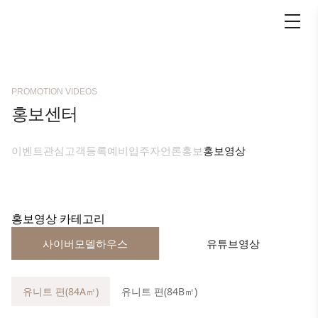
PROMOTION VIDEOS
홍보센터
이벤트
관심고객등록
예비입주자
언론홍보
홍보영상
홍보영상 카테고리
사이버모델하우스
유튜브영상
유니트 편(84A㎡)
유니트 편(84B㎡)