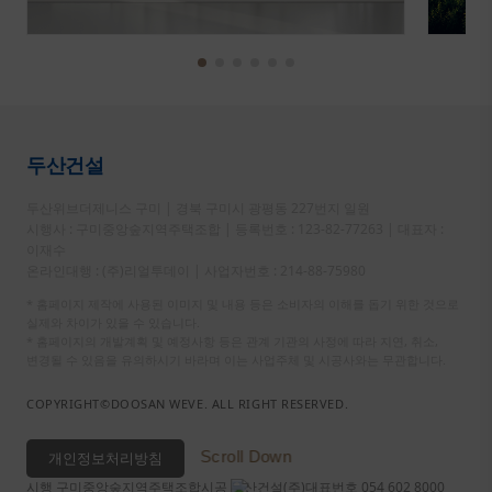
두산건설
두산위브더제니스 구미 | 경북 구미시 광평동 227번지 일원
시행사 : 구미중앙숲지역주택조합 | 등록번호 : 123-82-77263 | 대표자 :
이재수
온라인대행 : (주)리얼투데이 | 사업자번호 : 214-88-75980
* 홈페이지 제작에 사용된 이미지 및 내용 등은 소비자의 이해를 돕기 위한 것으로
실제와 차이가 있을 수 있습니다.
* 홈페이지의 개발계획 및 예정사항 등은 관계 기관의 사정에 따라 지연, 취소,
변경될 수 있음을 유의하시기 바라며 이는 사업주체 및 시공사와는 무관합니다.
COPYRIGHT©DOOSAN WEVE. ALL RIGHT RESERVED.
Scroll Down
개인정보처리방침
시행 구미중앙숲지역주택조합
시공 두산건설(주)
대표번호 054 602 8000