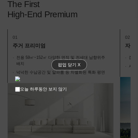
The First
High-End Premium
01
02
주거 프리미엄
자연
전용 59㎡~152㎡ 다양한 면적 및 전세대 남향위주
집 
배치
팝업 닫기 X
시민
넉넉한 수납공간 및 알파룸 등 차별화된 특화 평면
오늘 하루동안 보지 않기