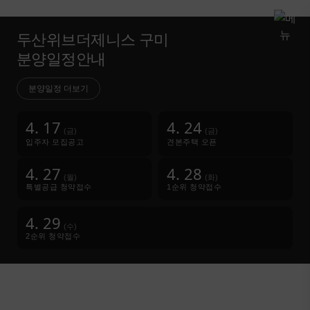
처음이 기대를 만들었다면,
이제 마지막이
그 가치를 완성합니다.
화려한 시작
두산위브더제니스 구미
분양일정안내
완벽한 마무리
이미 선택으로 증명된 자리,
행운으로 다시 주어진 기회이기에
당신의 선택은 더욱 빛이 납니다
분양일정 더보기
이번 만남은 더욱 특별합니다.
쉽게 가질 수 없기에 더 빛나는 선택,
4. 17
4. 24
(금)
(금)
이제 구미의 마지막 기준을 만날 시간입니다.
입주자 모집공고
견본주택 오픈
4. 27
4. 28
(월)
(화)
특별공급 청약접수
1순위 청약접수
4. 29
(수)
2순위 청약접수